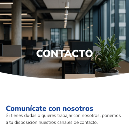
contacto@maguissa.com
(844) 688-2196
CONTACTO
Comunícate con nosotros
Si tienes dudas o quieres trabajar con nosotros, ponemos
a tu disposición nuestros canales de contacto.