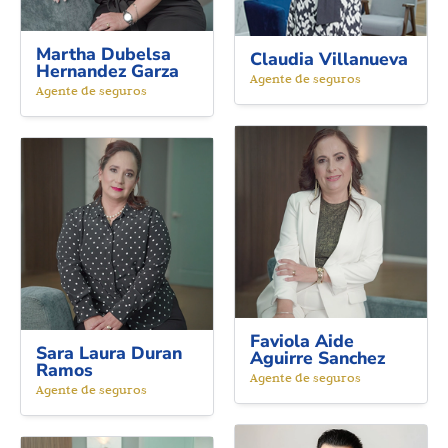
Martha Dubelsa
Claudia Villanueva
Hernandez Garza
Agente de seguros
Agente de seguros
Faviola Aide
Sara Laura Duran
Aguirre Sanchez
Ramos
Agente de seguros
Agente de seguros