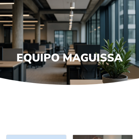
contacto@maguissa.com
(844) 688-2196
EQUIPO MAGUISSA
AGENTES